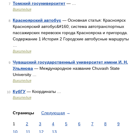
Томский госуниверситет
— …
7
Википедия
Красноярский автобус
— Основная статья: Красноярск
8
Красноярский автобус&#160; система автотранспортных
пассажирских перевозок города Красноярска и пригорода.
Содержание 1 История 2 Городские автобусные маршруты
…
Википедия
Чувашский государственный университет имени И. Н.
9
Ульянова
— Международное название Chuvash State
University …
Википедия
КубГУ
— Координаты …
10
Википедия
Страницы
Следующая
→
1
2
3
4
5
6
7
8
9
10
11
12
13