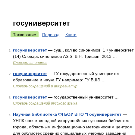
госуниверситет
Толкование
Перевод
Книги
госуниверситет
— сущ., кол во синонимов: 1 • университет
1
(14) Словарь синонимов ASIS. В.Н. Тришин. 2013 …
Словарь синонимов
госуниверситет
— ГУ государственный университет
2
образование и наука ГУ например: ГУ ВШЭ …
Словарь сокращений и аббревиатур
госуниверситет
— государственный университет …
3
Словарь сокращений русского языка
Научная библиотека ФГБОУ ВПО "Госуниверситет
—
4
УНПК является одной из крупнейших вузовских библиотек
города, областным информационно методическим центром
для библиотек средних специальных учебных заведений